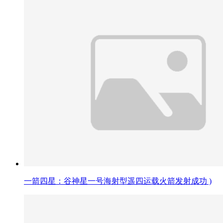
一箭四星：谷神星一号海射型遥四运载火箭发射成功 )