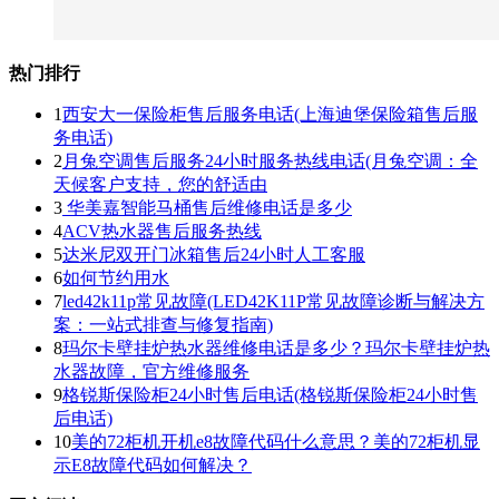
热门排行
1
西安大一保险柜售后服务电话(上海迪堡保险箱售后服
务电话)
2
月兔空调售后服务24小时服务热线电话(月兔空调：全
天候客户支持，您的舒适由
3
华美嘉智能马桶售后维修电话是多少
4
ACV热水器售后服务热线
5
达米尼双开门冰箱售后24小时人工客服
6
如何节约用水
7
led42k11p常见故障(LED42K11P常见故障诊断与解决方
案：一站式排查与修复指南)
8
玛尔卡壁挂炉热水器维修电话是多少？玛尔卡壁挂炉热
水器故障，官方维修服务
9
格锐斯保险柜24小时售后电话(格锐斯保险柜24小时售
后电话)
10
美的72柜机开机e8故障代码什么意思？美的72柜机显
示E8故障代码如何解决？