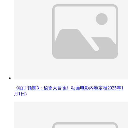
《帕丁顿熊3：秘鲁大冒险》动画电影内地定档2025年1
月1日)