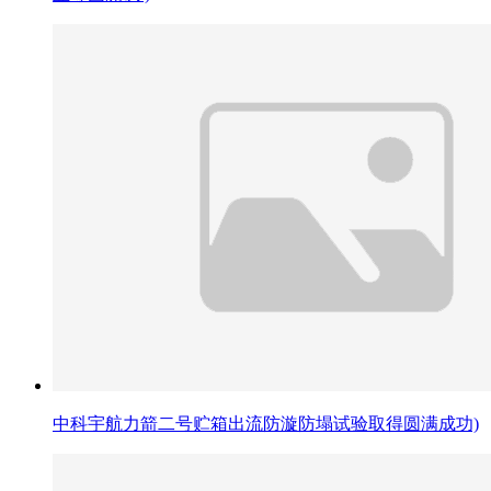
中科宇航力箭二号贮箱出流防漩防塌试验取得圆满成功)