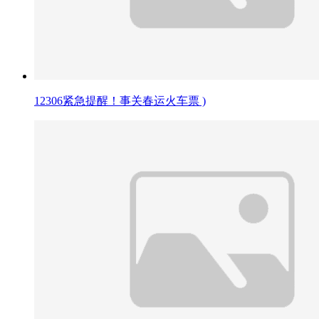
12306紧急提醒！事关春运火车票 )