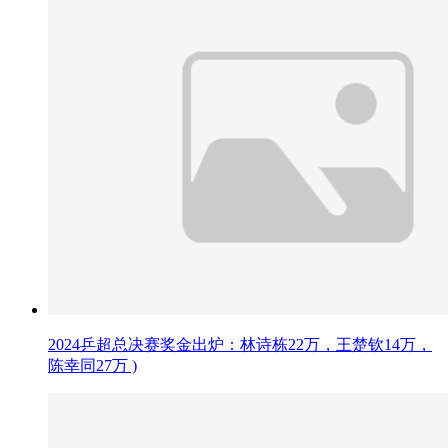
2024乒超总决赛奖金出炉：林诗栋22万，王楚钦14万，
陈幸同27万 )