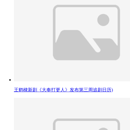
王鹤棣新剧《大奉打更人》发布第三周追剧日历)