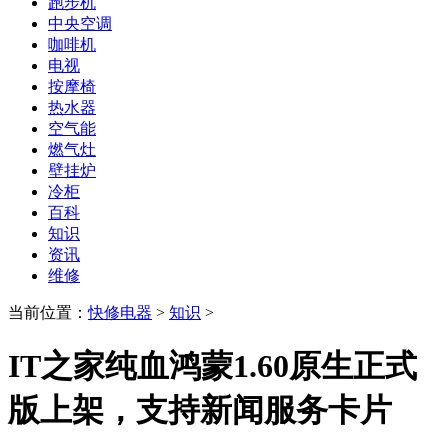
跑步机
中央空调
咖啡机
电视
按摩椅
热水器
空气能
燃气灶
壁挂炉
冷柜
百科
知识
资讯
维修
当前位置：
快修电器
>
知识
>
IT之家纯血鸿蒙1.60原生正式
版上架，支持新闻服务卡片