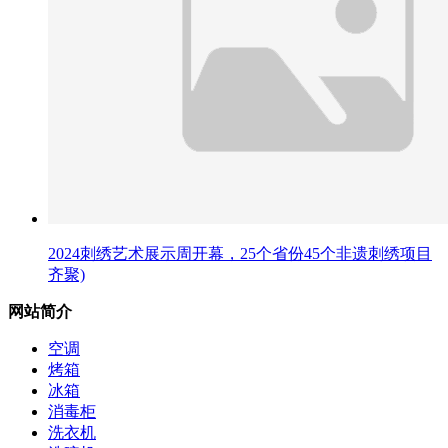
2024刺绣艺术展示周开幕，25个省份45个非遗刺绣项目
齐聚)
网站简介
空调
烤箱
冰箱
消毒柜
洗衣机