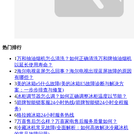
热门排行
1
万和抽油烟机怎么清洗？如何正确清洗万和牌抽油烟机
以延长使用寿命？
2
海尔电视蓝屏怎么回事？海尔电视出现蓝屏故障的原因
有哪些？
3
美的冰箱e5什么故障(美的冰箱E5故障诊断与解决方
案：一步步排查与修复)
4
冰柜调节器怎么调？如何正确调整冰柜温度以节能？
5
箭牌智能锁客服24小时热线(箭牌智能锁24小时全程服
务)
6
格拉姆冰箱24小时服务热线
7
万喜售后怎么样？万喜家电售后服务质量如何？
8
冷藏冰机常见故障(全面解析：如何高效解决冷藏冰机
的常见故障问题)