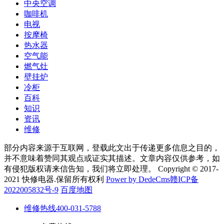
中央空调
咖啡机
电视
按摩椅
热水器
空气能
燃气灶
壁挂炉
冷柜
百科
知识
资讯
维修
部分内容来源于互联网，登载此文出于传递更多信息之目的，
并不意味着赞同其观点或证实其描述。文章内容仅供参考，如
有侵犯版权请来信告知，我们将立即处理。 Copyright © 2017-
2021 快修电器.保留所有权利
Power by DedeCms
赣ICP备
2022005832号-9
百度地图
维修热线
400-031-5788