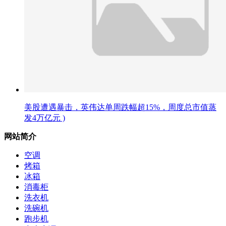
美股遭遇暴击，英伟达单周跌幅超15%，周度总市值蒸
发4万亿元 )
网站简介
空调
烤箱
冰箱
消毒柜
洗衣机
洗碗机
跑步机