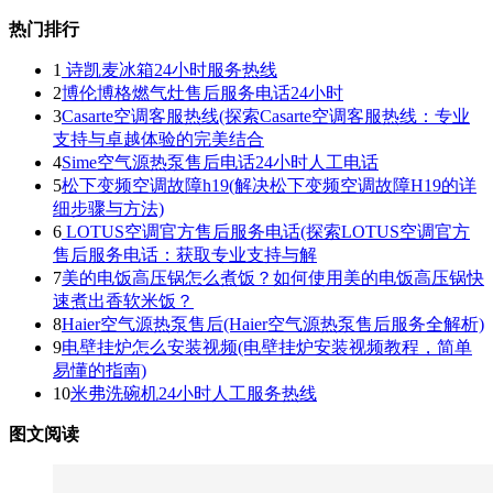
热门排行
1
诗凯麦冰箱24小时服务热线
2
博伦博格燃气灶售后服务电话24小时
3
Casarte空调客服热线(探索Casarte空调客服热线：专业
支持与卓越体验的完美结合
4
Sime空气源热泵售后电话24小时人工电话
5
松下变频空调故障h19(解决松下变频空调故障H19的详
细步骤与方法)
6
LOTUS空调官方售后服务电话(探索LOTUS空调官方
售后服务电话：获取专业支持与解
7
美的电饭高压锅怎么煮饭？如何使用美的电饭高压锅快
速煮出香软米饭？
8
Haier空气源热泵售后(Haier空气源热泵售后服务全解析)
9
电壁挂炉怎么安装视频(电壁挂炉安装视频教程，简单
易懂的指南)
10
米弗洗碗机24小时人工服务热线
图文阅读