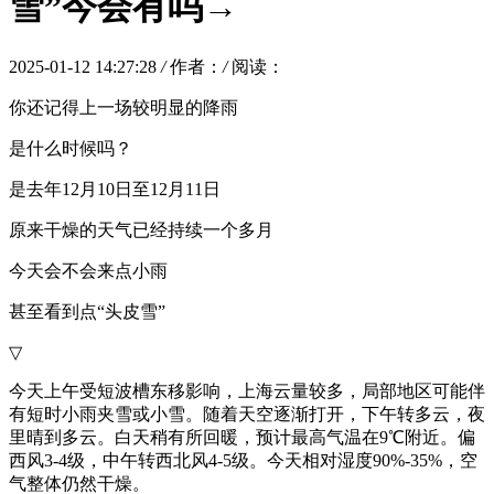
雪”今会有吗→
2025-01-12 14:27:28
/
作者：
/
阅读：
你还记得上一场较明显的降雨
是什么时候吗？
是去年12月10日至12月11日
原来干燥的天气已经持续一个多月
今天会不会来点小雨
甚至看到点“头皮雪”
▽
今天上午受短波槽东移影响，上海云量较多，局部地区可能伴
有短时小雨夹雪或小雪。随着天空逐渐打开，下午转多云，夜
里晴到多云。白天稍有所回暖，预计最高气温在9℃附近。偏
西风3-4级，中午转西北风4-5级。今天相对湿度90%-35%，空
气整体仍然干燥。