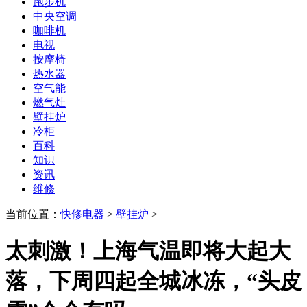
跑步机
中央空调
咖啡机
电视
按摩椅
热水器
空气能
燃气灶
壁挂炉
冷柜
百科
知识
资讯
维修
当前位置：
快修电器
>
壁挂炉
>
太刺激！上海气温即将大起大
落，下周四起全城冰冻，“头皮