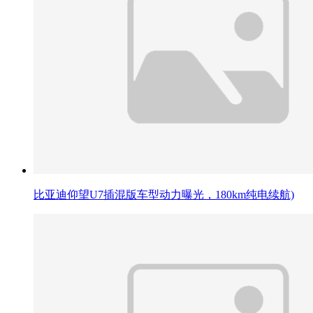
比亚迪仰望U7插混版车型动力曝光，180km纯电续航)