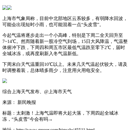
上海市气象局称，目前中北部地区云系较多，有弱降水回波，
可能会出现短时小雨，也可能混着一点“头皮雪”。
今起气温将逐步走出一个小高峰，特别是下周二全天回升至
7~14℃。然而随着新一股冷空气到场，15日大风降温，气温整
体俯冲下跌，下周四和周五市区最低气温跌至零下2℃，届时
全城冰冻，或再度刷新入冬气温新低。
下周末白天气温重回10℃以上。未来几天气温起伏较大，请及
时调整着装，总体晴多雨少，注意用火用电安全。
综合上海天气发布、@上海市天气
来源： 新民晚报
标题：太刺激！上海气温即将大起大落，下周四起全城冰
冻，“头皮雪”今会有吗→
地址：http://www.greeer.com/bigualu/45511.html