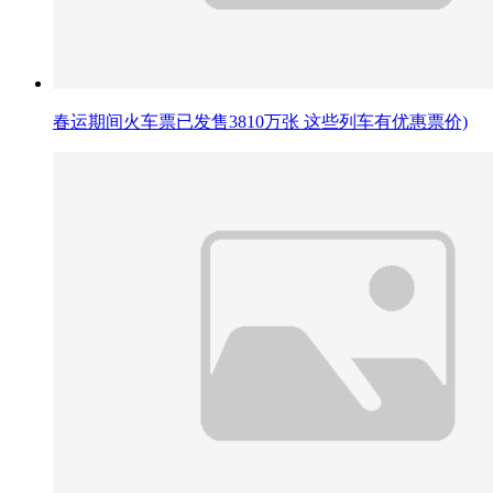
春运期间火车票已发售3810万张 这些列车有优惠票价)