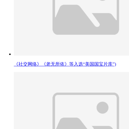
《社交网络》《老无所依》等入选“美国国宝片库”)