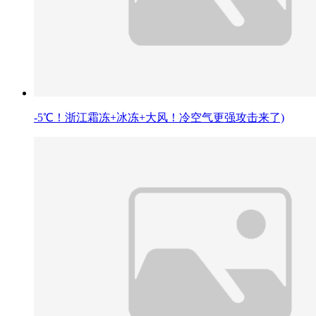
-5℃！浙江霜冻+冰冻+大风！冷空气更强攻击来了)