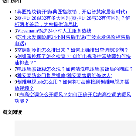
热门排行
1
典匠指纹锁开锁(典匠指纹锁，开启智慧家居新时代)
2
壁挂炉28跟32有多大区别(壁挂炉28与32有何区别？解
析两者差异，为您提供详尽比
3
Viessmann锅炉24小时人工服务热线
4
苏州永发保险柜24小时售后电话(宁波永发保险柜售后
电话)
5
空调制冷剂怎么排出来？如何正确排出空调制冷剂？
6
创维遥控坏了怎么检查？“创维电视遥控器故障如何快
速排查？”
7
电压锅煮饭糊怎么洗？如何清洗电压锅煮饭后的糊底？
8
雅安泰防盗门售后维修(雅安泰售后维修达人)
9
创维电视usb怎么用？如何将U盘连接到创维电视并播
放视频？
10
志高空调怎么开暖风？如何正确开启志高空调的暖风
功能？
图文阅读