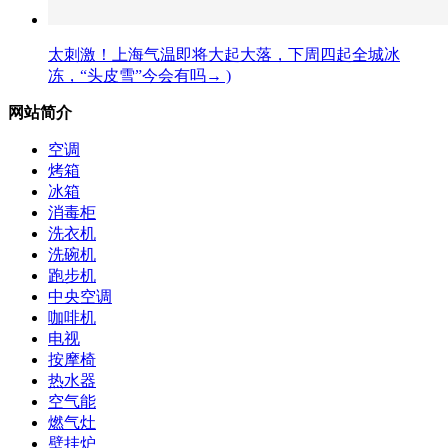
太刺激！上海气温即将大起大落，下周四起全城冰
冻，“头皮雪”今会有吗→ )
网站简介
空调
烤箱
冰箱
消毒柜
洗衣机
洗碗机
跑步机
中央空调
咖啡机
电视
按摩椅
热水器
空气能
燃气灶
壁挂炉