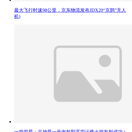
最大飞行时速98公里，京东物流发布JDX20“京鹊”无人
机)
一箭四星：谷神星一号海射型遥四运载火箭发射成功 )