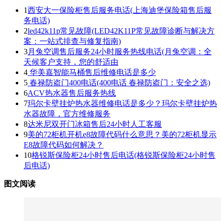
1
西安大一保险柜售后服务电话(上海迪堡保险箱售后服
务电话)
2
led42k11p常见故障(LED42K11P常见故障诊断与解决方
案：一站式排查与修复指南)
3
月兔空调售后服务24小时服务热线电话(月兔空调：全
天候客户支持，您的舒适由
4
华美嘉智能马桶售后维修电话是多少
5
春禄防盗门400电话(400电话 春禄防盗门：安全之选)
6
ACV热水器售后服务热线
7
玛尔卡壁挂炉热水器维修电话是多少？玛尔卡壁挂炉热
水器故障，官方维修服务
8
达米尼双开门冰箱售后24小时人工客服
9
美的72柜机开机e8故障代码什么意思？美的72柜机显示
E8故障代码如何解决？
10
格锐斯保险柜24小时售后电话(格锐斯保险柜24小时售
后电话)
图文阅读