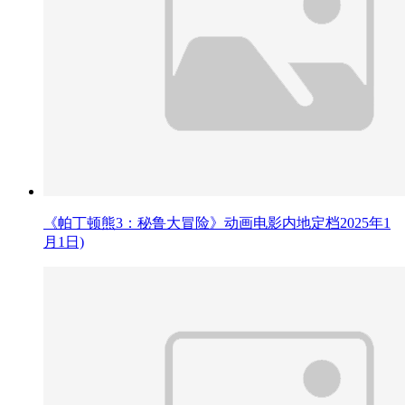
《帕丁顿熊3：秘鲁大冒险》动画电影内地定档2025年1
月1日)