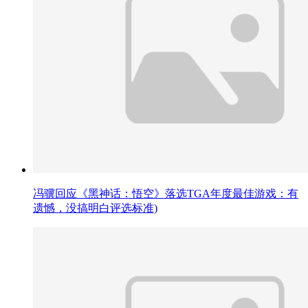
冯骥回应《黑神话：悟空》落选TGA年度最佳游戏：有
遗憾，没搞明白评选标准)