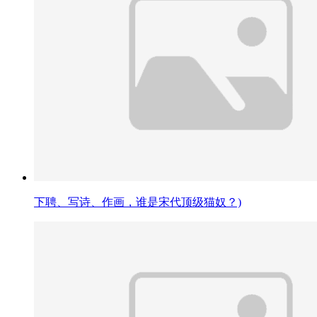
下聘、写诗、作画，谁是宋代顶级猫奴？)