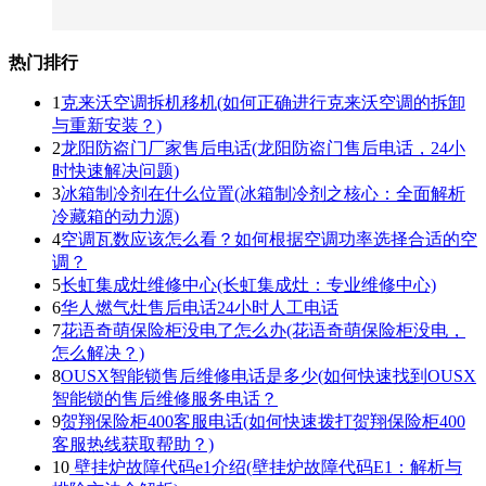
热门排行
1
克来沃空调拆机移机(如何正确进行克来沃空调的拆卸
与重新安装？)
2
龙阳防盗门厂家售后电话(龙阳防盗门售后电话，24小
时快速解决问题)
3
冰箱制冷剂在什么位置(冰箱制冷剂之核心：全面解析
冷藏箱的动力源)
4
空调瓦数应该怎么看？如何根据空调功率选择合适的空
调？
5
长虹集成灶维修中心(长虹集成灶：专业维修中心)
6
华人燃气灶售后电话24小时人工电话
7
花语奇萌保险柜没电了怎么办(花语奇萌保险柜没电，
怎么解决？)
8
OUSX智能锁售后维修电话是多少(如何快速找到OUSX
智能锁的售后维修服务电话？
9
贺翔保险柜400客服电话(如何快速拨打贺翔保险柜400
客服热线获取帮助？)
10
壁挂炉故障代码e1介绍(壁挂炉故障代码E1：解析与