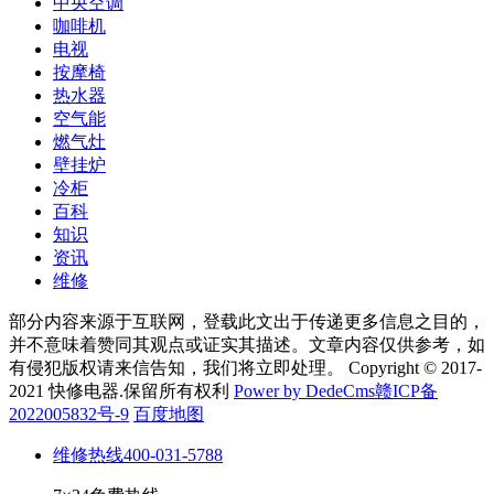
中央空调
咖啡机
电视
按摩椅
热水器
空气能
燃气灶
壁挂炉
冷柜
百科
知识
资讯
维修
部分内容来源于互联网，登载此文出于传递更多信息之目的，
并不意味着赞同其观点或证实其描述。文章内容仅供参考，如
有侵犯版权请来信告知，我们将立即处理。 Copyright © 2017-
2021 快修电器.保留所有权利
Power by DedeCms
赣ICP备
2022005832号-9
百度地图
维修热线
400-031-5788