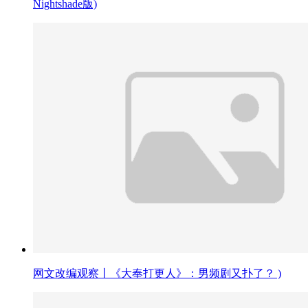
Nightshade版)
网文改编观察丨《大奉打更人》：男频剧又扑了？ )