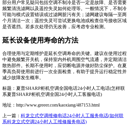
部分用户常见疑问包括空调不制冷是否一定是故障、是否需要
频繁清洗滤网以及遥控失灵如何处理等。一般情况下，不制冷
可能与模式设置错误或过滤网脏污有关；滤网建议每隔一至两
个月清洁一次；遥控失灵可尝试更换电池或检查信号接收区域
是否遮挡。若多次处理仍无改善，应考虑专业检测。
延长设备使用寿命的方法
合理使用与定期维护是延长空调寿命的关键。建议在使用过程
中避免频繁开关机，保持室内外机周围空气流通，并定期清洁
散热部件。长期不使用时，应切断电源并做好防尘保护。在夏
季高负荷使用前进行一次全面检查，有助于提升运行稳定性并
减少故障发生概率。
标题：夏普SHARP柜机空调全国电话24小时人工电话(怎样联
系夏普SHARP柜机空调全国24小时人工客服电话)
地址：http://www.greeer.com/kaoxiang/487153.html
上一篇：
科龙立式空调维修电话24小时人工服务电话(如何联
系科龙立式空调24小时人工维修服务电话)