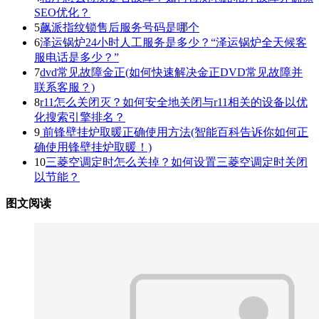
SEO优化？
5
飙派指纹锁售后服务号码是哪个
6
泽运锅炉24小时人工服务是多少？“泽运锅炉全天候客
服电话是多少？”
7
dvd常见故障金正(如何快速解决金正DVD常见故障并
联系客服？)
8
r11怎么关闭灭？如何安全地关闭与r11相关的设备以优
化搜索引擎排名？
9
前锋壁挂炉取暖正确使用方法(智能百科告诉你如何正
确使用锋壁挂炉取暖！)
10
三菱空调定时怎么关掉？如何设置三菱空调定时关闭
以节能？
图文阅读