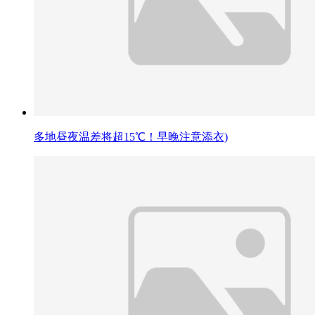
多地昼夜温差将超15℃！早晚注意添衣)