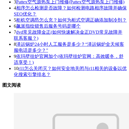
3
Pattex空气源热泵上门维修(Pattex空气源热泵上门维修)
4
相序怎么检测是否故障？如何检测电路相序故障并确保
SEO优化？
5
柜机空调昂怎么充？如何为柜式空调正确添加制冷剂？
6
飙派指纹锁售后服务号码是哪个
7
dvd常见故障金正(如何快速解决金正DVD常见故障并
联系客服？)
8
泽运锅炉24小时人工服务是多少？“泽运锅炉全天候客
服电话是多少？”
9
依玛壁挂炉官网加个(依玛壁挂炉官网：高效暖冬，舒
适享受！)
10
r11怎么关闭灭？如何安全地关闭与r11相关的设备以优
化搜索引擎排名？
图文阅读