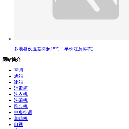
多地昼夜温差将超15℃！早晚注意添衣)
网站简介
空调
烤箱
冰箱
消毒柜
洗衣机
洗碗机
跑步机
中央空调
咖啡机
电视