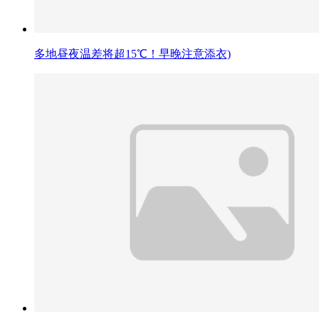
多地昼夜温差将超15℃！早晚注意添衣)