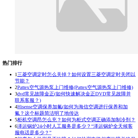
热门排行
1
三菱空调定时怎么关掉？如何设置三菱空调定时关闭以
节能？
2
Pattex空气源热泵上门维修(Pattex空气源热泵上门维修)
3
dvd常见故障金正(如何快速解决金正DVD常见故障并
联系客服？)
4
Hisense空调保养加氟(如何为海信空调进行保养和加
氟？这个标题简洁明了地传达
5
柜机空调昂怎么充？如何为柜式空调正确添加制冷剂？
6
泽运锅炉24小时人工服务是多少？“泽运锅炉全天候客
服电话是多少？”