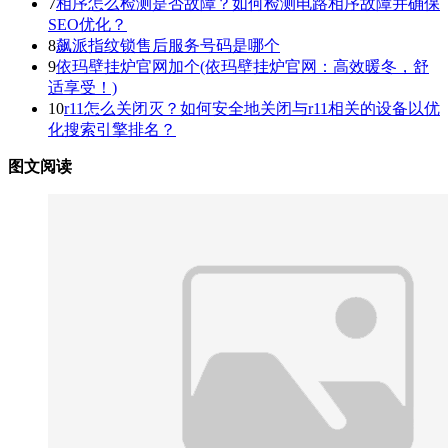
7
相序怎么检测是否故障？如何检测电路相序故障并确保
SEO优化？
8
飙派指纹锁售后服务号码是哪个
9
依玛壁挂炉官网加个(依玛壁挂炉官网：高效暖冬，舒
适享受！)
10
r11怎么关闭灭？如何安全地关闭与r11相关的设备以优
化搜索引擎排名？
图文阅读