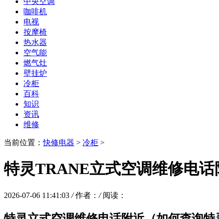
中央空调
咖啡机
电视
按摩椅
热水器
空气能
燃气灶
壁挂炉
冷柜
百科
知识
资讯
维修
当前位置：
快修电器
>
冷柜
>
特灵TRANE立式空调维修电话
2026-07-06 11:41:03
/
作者：
/
阅读：
特灵立式空调维修电话附近（如何查询特