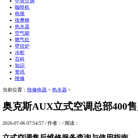
中央空调
咖啡机
电视
按摩椅
热水器
空气能
燃气灶
壁挂炉
冷柜
百科
知识
资讯
维修
当前位置：
快修电器
>
热水器
>
奥克斯AUX立式空调总部400
2026-07-06 07:54:57
/
作者：
/
阅读：
立式空调售后维修服务查询与使用指南