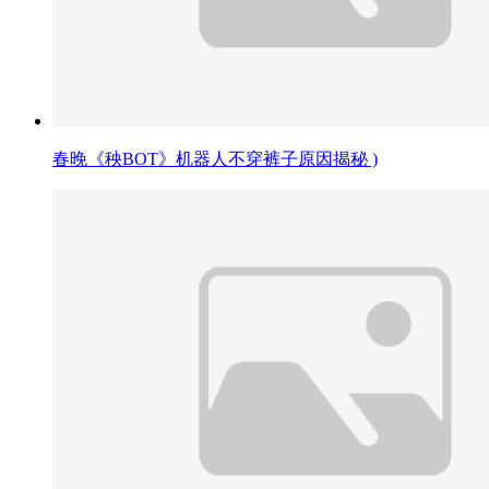
春晚《秧BOT》机器人不穿裤子原因揭秘 )