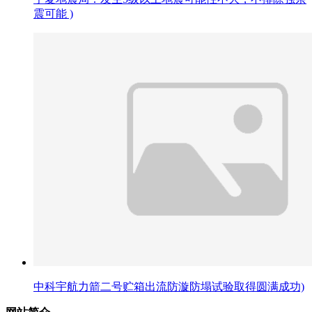
震可能 )
中科宇航力箭二号贮箱出流防漩防塌试验取得圆满成功)