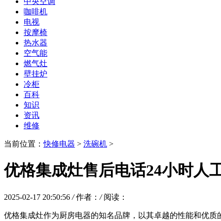
中央空调
咖啡机
电视
按摩椅
热水器
空气能
燃气灶
壁挂炉
冷柜
百科
知识
资讯
维修
当前位置：
快修电器
>
洗碗机
>
优格集成灶售后电话24小时人
2025-02-17 20:50:56
/
作者：
/
阅读：
优格集成灶作为厨房电器的知名品牌，以其卓越的性能和优质的