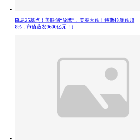
降息25基点！美联储“放鹰”，美股大跌！特斯拉暴跌超
8%，市值蒸发9600亿元！)