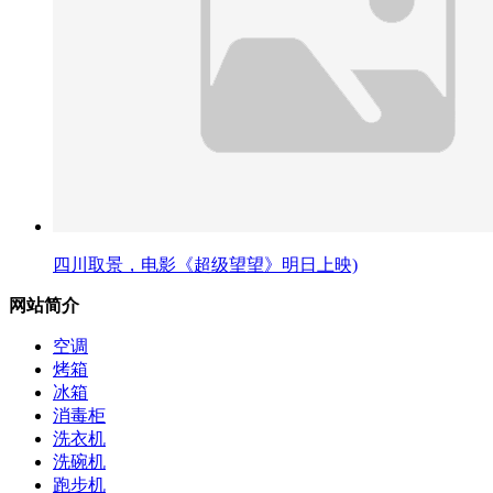
四川取景，电影《超级望望》明日上映)
网站简介
空调
烤箱
冰箱
消毒柜
洗衣机
洗碗机
跑步机