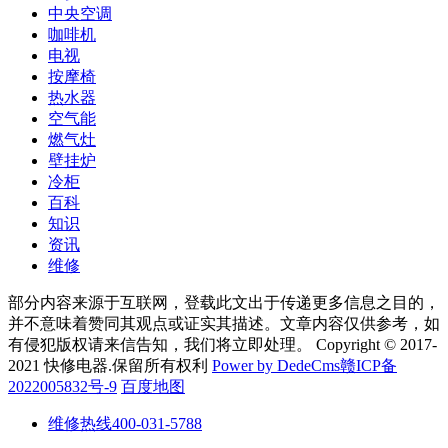
中央空调
咖啡机
电视
按摩椅
热水器
空气能
燃气灶
壁挂炉
冷柜
百科
知识
资讯
维修
部分内容来源于互联网，登载此文出于传递更多信息之目的，
并不意味着赞同其观点或证实其描述。文章内容仅供参考，如
有侵犯版权请来信告知，我们将立即处理。 Copyright © 2017-
2021 快修电器.保留所有权利
Power by DedeCms
赣ICP备
2022005832号-9
百度地图
维修热线
400-031-5788