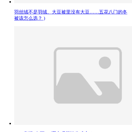
羽丝绒不是羽绒、大豆被里没有大豆……五花八门的冬
被该怎么选？ )