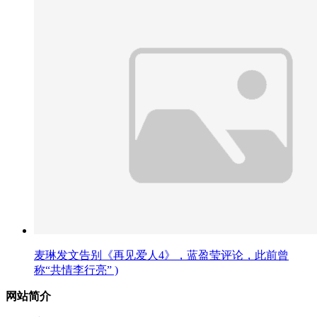
麦琳发文告别《再见爱人4》，蓝盈莹评论，此前曾
称“共情李行亮” )
网站简介