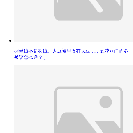
羽丝绒不是羽绒、大豆被里没有大豆……五花八门的冬
被该怎么选？ )