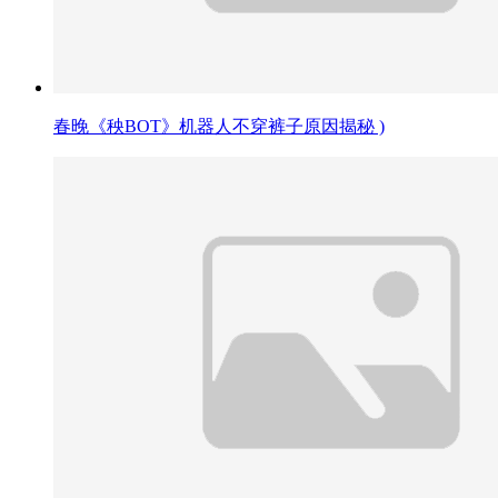
春晚《秧BOT》机器人不穿裤子原因揭秘 )