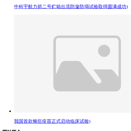
中科宇航力箭二号贮箱出流防漩防塌试验取得圆满成功)
我国首款猴痘疫苗正式启动临床试验)