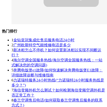
热门排行
1
金钻皇冠集成灶售后服务电话24小时
2
广州欧斯特空气能维修电话是多少
3
新冰柜怎么不停机？如何设置新冰柜以实现不间断运
行？
4
海尔空调全国服务热线(海尔空调全国服务热线：一站
式解决您的空调问题)
5
奔腾电饭煲e1故障(如何快速解决奔腾电饭煲E1故障：
详细故障诊断与维修指南
6
力诺瑞特服务24小时热线(“力诺瑞特24小时服务热线是
多少？”)
7
海信变频外机怎么测试？如何检测海信变频空调外机是
否正常工作？
8
春兰空调售后电话(如何获取春兰空调售后服务的联系
方式？)