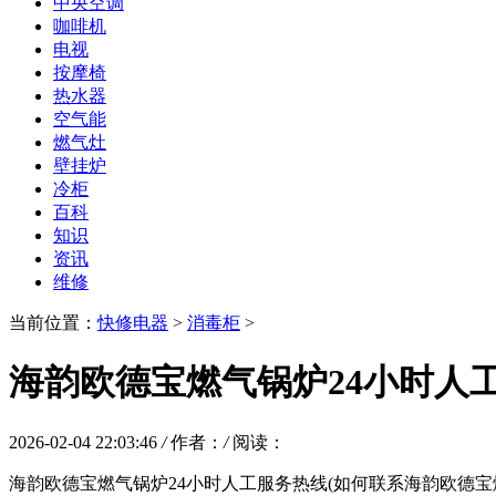
中央空调
咖啡机
电视
按摩椅
热水器
空气能
燃气灶
壁挂炉
冷柜
百科
知识
资讯
维修
当前位置：
快修电器
>
消毒柜
>
海韵欧德宝燃气锅炉24小时人
2026-02-04 22:03:46
/
作者：
/
阅读：
海韵欧德宝燃气锅炉24小时人工服务热线(如何联系海韵欧德宝