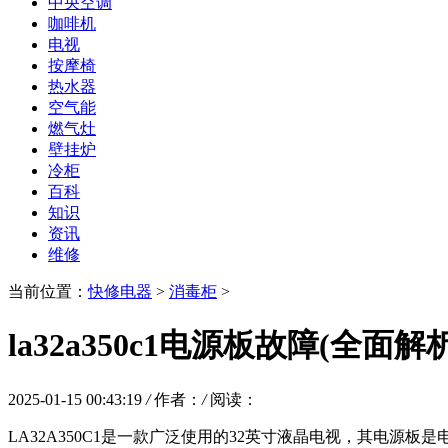
中央空调
咖啡机
电视
按摩椅
热水器
空气能
燃气灶
壁挂炉
冷柜
百科
知识
资讯
维修
当前位置：
快修电器
>
消毒柜
>
la32a350c1电源板故障(全面
2025-01-15 00:43:19
/
作者：
/
阅读：
LA32A350C1是一款广泛使用的32英寸液晶电视，其电