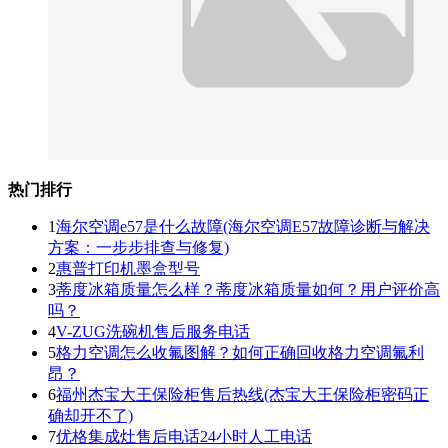
热门排行
1
海尔空调e57是什么故障(海尔空调E57故障诊断与解决
方案：一步步排查与修复)
2
惠普打印机墨盒型号
3
蒂度冰箱质量怎么样？蒂度冰箱质量如何？用户评价高
吗？
4
V-ZUG洗碗机售后服务电话
5
格力空调怎么收氟图解？如何正确回收格力空调氟利
昂？
6
福州杰宝大王保险柜售后热线(杰宝大王保险柜密码正
确却开不了)
7
优格集成灶售后电话24小时人工电话