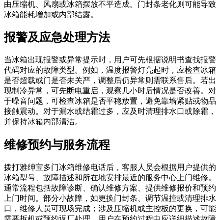
由压缩机、风扇或冰箱摆放不平造成。门封条老化则可能导致
冰箱能耗增加或内部结露。
报警及应急处理方法
当冰箱出现报警或异常提示时，用户可先根据说明书查找报警
代码对应的故障类型。例如，温度报警灯亮起时，应检查冰箱
是否超载或门是否未关严，调整后仍异常则需联系售后。若出
现制冷异常，可先断电重启，观察几小时后情况是否改善。对
于噪音问题，可检查冰箱是否平稳放置，避免靠墙紧贴或物品
接触震动。对于漏水或结霜过多，应及时清理排水口或除霜，
并保持冰箱内部清洁。
维修预约与服务流程
拨打雅绅宝多门冰箱维修电话后，客服人员会根据用户提供的
冰箱型号、故障描述和所在地安排最近的服务中心上门维修。
通常流程包括故障诊断、确认维修方案、提供维修报价和预约
上门时间。部分小故障，如更换门封条、调节温控或清理排水
口，维修人员可现场完成；涉及压缩机或主控板的更换，可能
需要拆机或预约返厂处理。用户在预约过程中应详细描述故障