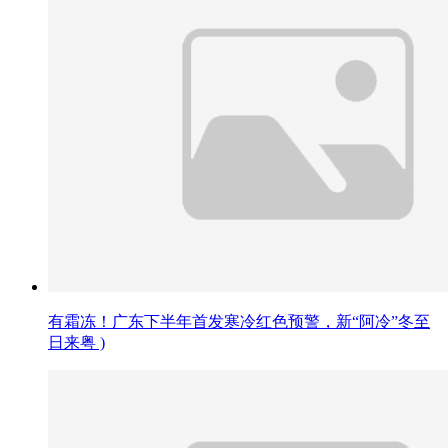
有霜冻！广东下半年首发寒冷红色预警，新“阿冷”冬至
日来粤 )