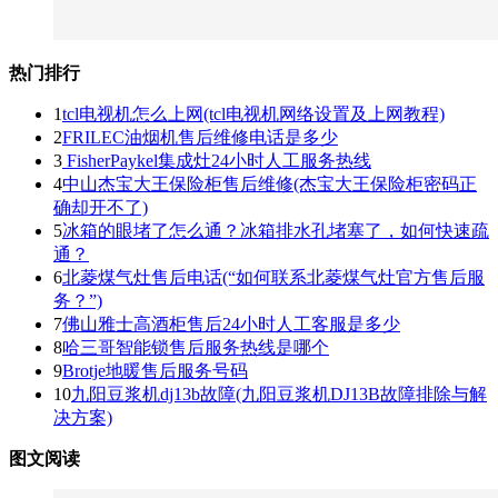
热门排行
1
tcl电视机怎么上网(tcl电视机网络设置及上网教程)
2
FRILEC油烟机售后维修电话是多少
3
FisherPaykel集成灶24小时人工服务热线
4
中山杰宝大王保险柜售后维修(杰宝大王保险柜密码正
确却开不了)
5
冰箱的眼堵了怎么通？冰箱排水孔堵塞了，如何快速疏
通？
6
北菱煤气灶售后电话(“如何联系北菱煤气灶官方售后服
务？”)
7
佛山雅士高酒柜售后24小时人工客服是多少
8
哈三哥智能锁售后服务热线是哪个
9
Brotje地暖售后服务号码
10
九阳豆浆机dj13b故障(九阳豆浆机DJ13B故障排除与解
决方案)
图文阅读