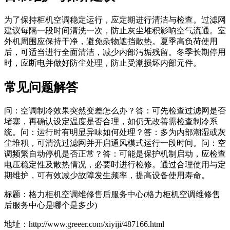
为了保持柜机空调稳定运行，应定期进行清洁与检查。过滤网
建议每隔一段时间清洗一次，防止灰尘堆积影响空气流通。室
外机周围应保持干净，避免杂物遮挡散热。夏季高负荷使用
后，可适当进行全面清洁，减少内部污垢残留。冬季长期停用
时，应断电并做好防尘处理，防止受潮损坏内部元件。
常见问题解答
问：空调制冷效果突然变差怎么办？答：可先检查过滤网是否
堵塞，再确认设定温度是否合理，如仍无改善需检查制冷系
统。问：运行时有明显异味如何处理？答：多为内部潮湿或灰
尘堆积，可清洗过滤网并开启通风模式运行一段时间。问：空
调频繁自动停机是否正常？答：可能是保护机制启动，应检查
电压稳定性及散热情况，必要时进行检修。通过合理使用与定
期维护，可有效减少故障发生频率，提高设备使用寿命。
标题：格力柜机空调维修售后服务中心(格力柜机空调维修售
后服务中心是哪个是多少)
地址：http://www.greeer.com/xiyiji/487166.html