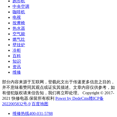
跑步机
中央空调
咖啡机
电视
按摩椅
热水器
空气能
燃气灶
壁挂炉
冷柜
百科
知识
资讯
维修
部分内容来源于互联网，登载此文出于传递更多信息之目的，
并不意味着赞同其观点或证实其描述。文章内容仅供参考，如
有侵犯版权请来信告知，我们将立即处理。 Copyright © 2017-
2021 快修电器.保留所有权利
Power by DedeCms
赣ICP备
2022005832号-9
百度地图
维修热线
400-031-5788