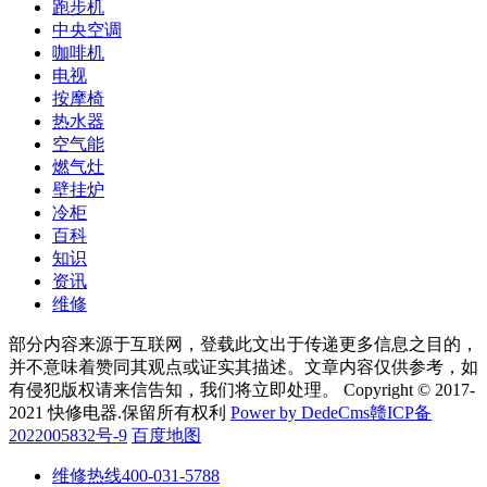
跑步机
中央空调
咖啡机
电视
按摩椅
热水器
空气能
燃气灶
壁挂炉
冷柜
百科
知识
资讯
维修
部分内容来源于互联网，登载此文出于传递更多信息之目的，
并不意味着赞同其观点或证实其描述。文章内容仅供参考，如
有侵犯版权请来信告知，我们将立即处理。 Copyright © 2017-
2021 快修电器.保留所有权利
Power by DedeCms
赣ICP备
2022005832号-9
百度地图
维修热线
400-031-5788