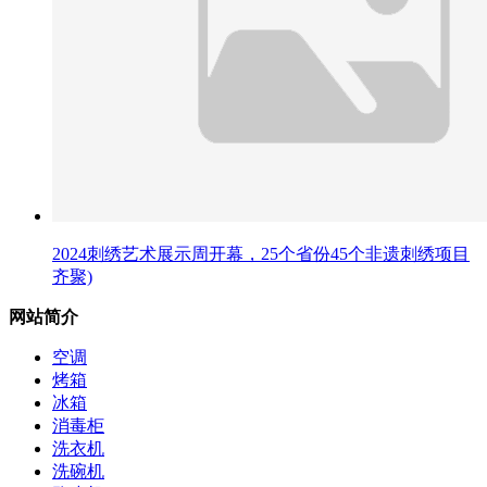
2024刺绣艺术展示周开幕，25个省份45个非遗刺绣项目
齐聚)
网站简介
空调
烤箱
冰箱
消毒柜
洗衣机
洗碗机