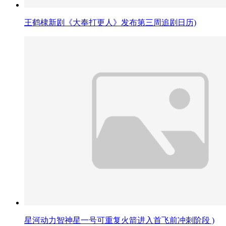
王鹤棣新剧《大奉打更人》发布第三周追剧日历)
星河动力智神星一号可重复火箭进入首飞前冲刺阶段 )