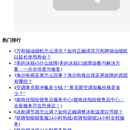
热门排行
1
万和抽油烟机怎么清洗？如何正确清洗万和牌抽油烟机
以延长使用寿命？
2
美的冰箱e5什么故障(美的冰箱E5故障诊断与解决方
案：一步步排查与修复)
3
海尔电视蓝屏怎么回事？海尔电视出现蓝屏故障的原因
有哪些？
4
空调奥克斯冲氟多少钱？“奥克斯空调加氟价格是多
少？”
5
旗电佳指纹锁售后服务中心(旗电佳指纹锁售后中心：
全新服务尽在您身边！)
6
冰柜调节器怎么调？如何正确调整冰柜温度以节能？
7
箭牌智能锁客服24小时热线(箭牌智能锁24小时全程服
务)